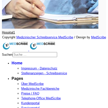
Hospital1
Copyright
Medizinischer Schreibservice MedScribe
/ Design by
MedScribe
Suchen
Type 2 or more characters for
Home
results.
Impressum - Datenschutz
Stellenanzeigen - Schreibservice
Pages
Über MedScribe
Medizinische Fachbereiche
Preise / FAQ
Telephone-Office MedScribe
Kundenportal
Serviceportal