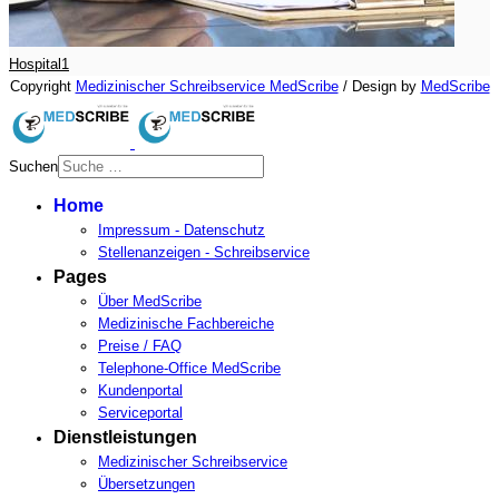
Hospital1
Copyright
Medizinischer Schreibservice MedScribe
/ Design by
MedScribe
Suchen
Type 2 or more characters for
Home
results.
Impressum - Datenschutz
Stellenanzeigen - Schreibservice
Pages
Über MedScribe
Medizinische Fachbereiche
Preise / FAQ
Telephone-Office MedScribe
Kundenportal
Serviceportal
Dienstleistungen
Medizinischer Schreibservice
Übersetzungen